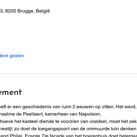
3, 8200 Brugge, België
dere gasten
ement
eft er een geschiedenis van ruim 2 eeuwen op zitten. Het werd,
nselme de Peellaert, kamerheer van Napoleon.
elhoeve het kasteel diende te voorzien van voedsel, moet het ze
pirestijl: zo doet de toegangspoort van de ommuurde tuin denk
iland Philei, Egypte. De façade van het boerenhuis doet helema